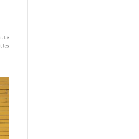
i. Le
t les