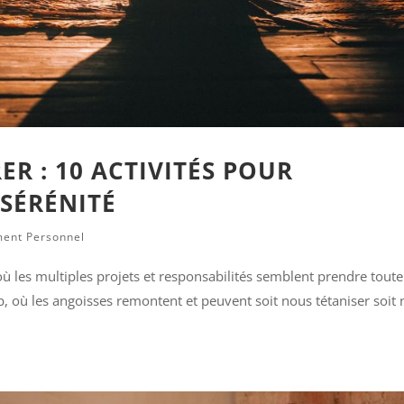
R : 10 ACTIVITÉS POUR
SÉRÉNITÉ
ent Personnel
ù les multiples projets et responsabilités semblent prendre toute
p, où les angoisses remontent et peuvent soit nous tétaniser soit