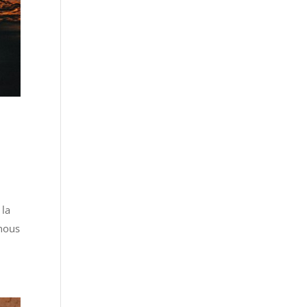
 la
 nous