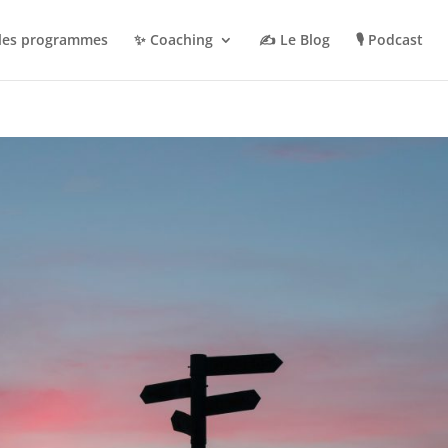
 les programmes
✨ Coaching
✍️ Le Blog
🎙️ Podcast