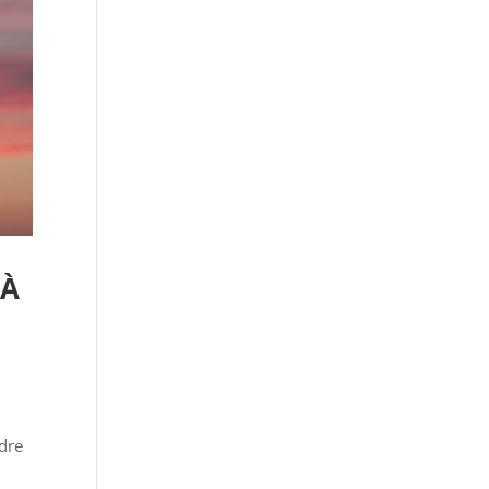
 À
ndre