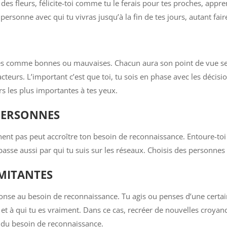
des fleurs, félicite-toi comme tu le ferais pour tes proches, appren
a personne avec qui tu vivras jusqu’à la fin de tes jours, autant f
bles comme bonnes ou mauvaises. Chacun aura son point de vue se
acteurs. L’important c’est que toi, tu sois en phase avec les décisi
urs les plus importantes à tes yeux.
PERSONNES
ent pas peut accroître ton besoin de reconnaissance. Entoure-toi
 passe aussi par qui tu suis sur les réseaux. Choisis des personnes
MITANTES
ponse au besoin de reconnaissance. Tu agis ou penses d’une certa
et à qui tu es vraiment. Dans ce cas, recréer de nouvelles croya
rer du besoin de reconnaissance.