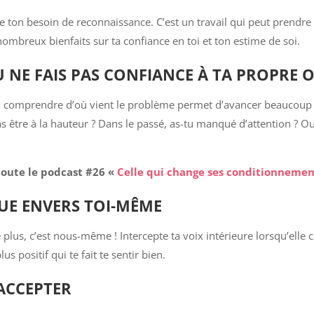
r de ton besoin de reconnaissance. C’est un travail qui peut pren
mbreux bienfaits sur ta confiance en toi et ton estime de soi.
NE FAIS PAS CONFIANCE À TA PROPRE O
comprendre d’où vient le problème permet d’avancer beaucoup p
as être à la hauteur ? Dans le passé, as-tu manqué d’attention ? O
coute le podcast #26 «
Celle qui change ses conditionneme
QUE ENVERS TOI-MÊME
plus, c’est nous-même ! Intercepte ta voix intérieure lorsqu’elle cr
 positif qui te fait te sentir bien.
’ACCEPTER