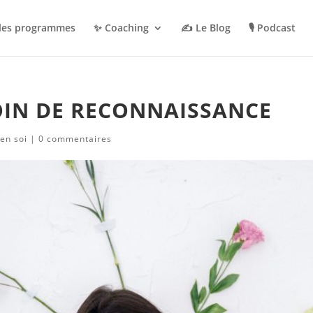
 les programmes
✨ Coaching
✍️ Le Blog
🎙️ Podcast
SOIN DE RECONNAISSANCE
en soi
|
0 commentaires