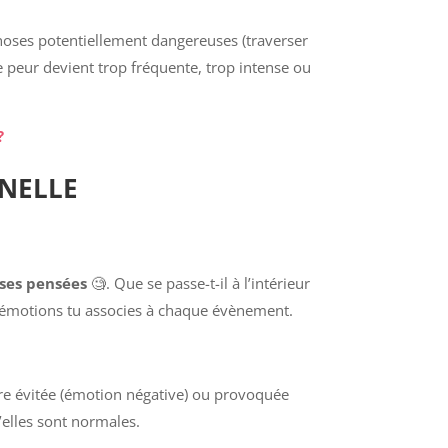
hoses potentiellement dangereuses (traverser
 peur devient trop fréquente, trop intense ou
?
NNELLE
 ses pensées
🧐. Que se passe-t-il à l’intérieur
s émotions tu associes à chaque évènement.
être évitée (émotion négative) ou provoquée
’elles sont normales.