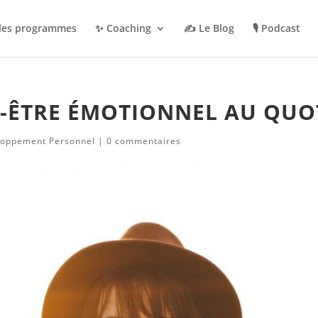
 les programmes
✨ Coaching
✍️ Le Blog
🎙️ Podcast
N-ÊTRE ÉMOTIONNEL AU QUO
loppement Personnel
|
0 commentaires