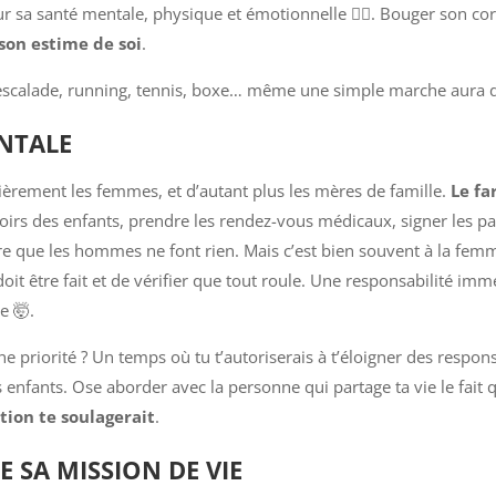
 sa santé mentale, physique et émotionnelle 🏃‍♀️. Bouger son co
son estime de soi
.
se, escalade, running, tennis, boxe… même une simple marche aura d
NTALE
lièrement les femmes, et d’autant plus les mères de famille.
Le fa
evoirs des enfants, prendre les rendez-vous médicaux, signer les pa
re que les hommes ne font rien. Mais c’est bien souvent à la fem
doit être fait et de vérifier que tout roule. Une responsabilité im
e 🤯.
e priorité ? Un temps où tu t’autoriserais à t’éloigner des respons
 enfants. Ose aborder avec la personne qui partage ta vie le fait
tion te soulagerait
.
E SA MISSION DE VIE