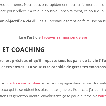
 avec soi-même. Nous pouvons rapidement nous enfermer dans une
space pour réfléchir à ce que nous voulons vraiment, ce pour quo
ton objectif de vie
🌈. Et si tu prenais le temps de faire une pau
Lire l’article
Trouver sa mission de vie
L ET COACHING
l est précieux et qu’il impacte tous les pans de ta vie ? T
 et tes envies ? Tu veux être capable de gérer tes émotions
tre,
coach de vie certifiée
, et je t’accompagne dans ta transformat
 ceux qui te semblent les plus inatteignables. Pour cela j’ai constr
ions et gérer ton mental envahissant. ça te parle ? Retrouve
tout
